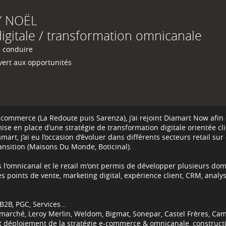
Y
NOËL
digitale / transformation omnicanale
 conduire
ert aux opportunités
-commerce (La Redoute puis Sarenza), j’ai rejoint Diamart Now afin
 mise en place d’une stratégie de transformation digitale orientée cl
rt, j’ai eu l’occasion d’évoluer dans différents secteurs retail sur
nsition (Maisons Du Monde, Boticinal).
 l'omnicanal et le retail m'ont permis de développer plusieurs do
des points de vente, marketing digital, expérience client, CRM, anal
t B2B, PGC, Services…
marché, Leroy Merlin, Weldom, Bigmat, Sonepar, Castel Frères, Camaï
et déploiement de la stratégie e-commerce & omnicanale, constructi